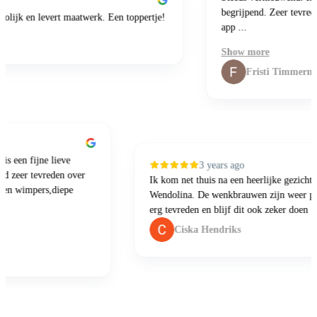
begrijpend. Zeer tevreden 
lijk en levert maatwerk. Een toppertje!
app ...
Show more
Fristi Timmerman
ij is een fijne lieve
3 years ago
ltijd zeer tevreden over
Ik kom net thuis na een heerlijke gezic
wen en wimpers,diepe
Wendolina. De wenkbrauwen zijn weer p
erg tevreden en blijf dit ook zeker do
Ciska Hendriks