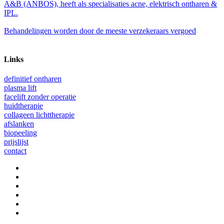
A&B (ANBOS), heeft als specialisaties acne, elektrisch ontharen &
IPL.
Behandelingen worden door de meeste verzekeraars vergoed
Links
definitief ontharen
plasma lift
facelift zonder operatie
huidtherapie
collageen lichttherapie
afslanken
biopeeling
prijslijst
contact