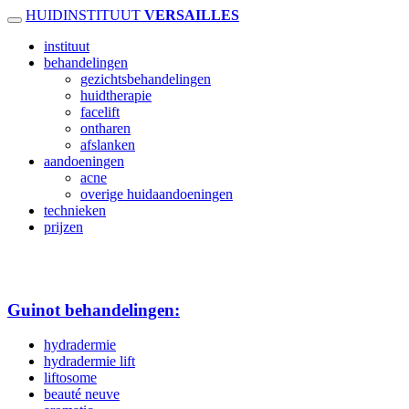
HUIDINSTITUUT
VERSAILLES
instituut
behandelingen
gezichtsbehandelingen
huidtherapie
facelift
ontharen
afslanken
aandoeningen
acne
overige huidaandoeningen
technieken
prijzen
Guinot behandelingen:
hydradermie
hydradermie lift
liftosome
beauté neuve