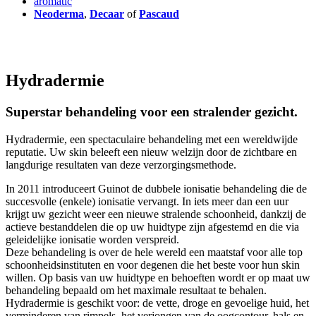
aromatic
Neoderma
,
Decaar
of
Pascaud
Hydradermie
Superstar behandeling voor een stralender gezicht.
Hydradermie, een spectaculaire behandeling met een wereldwijde
reputatie. Uw skin beleeft een nieuw welzijn door de zichtbare en
langdurige resultaten van deze verzorgingsmethode.
In 2011 introduceert Guinot de dubbele ionisatie behandeling die de
succesvolle (enkele) ionisatie vervangt. In iets meer dan een uur
krijgt uw gezicht weer een nieuwe stralende schoonheid, dankzij de
actieve bestanddelen die op uw huidtype zijn afgestemd en die via
geleidelijke ionisatie worden verspreid.
Deze behandeling is over de hele wereld een maatstaf voor alle top
schoonheidsinstituten en voor degenen die het beste voor hun skin
willen. Op basis van uw huidtype en behoeften wordt er op maat uw
behandeling bepaald om het maximale resultaat te behalen.
Hydradermie is geschikt voor: de vette, droge en gevoelige huid, het
verminderen van rimpels, het verjongen van de oogcontour, hals en