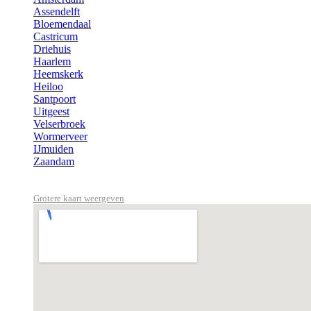
Assendelft
Bloemendaal
Castricum
Driehuis
Haarlem
Heemskerk
Heiloo
Santpoort
Uitgeest
Velserbroek
Wormerveer
IJmuiden
Zaandam
Grotere kaart weergeven