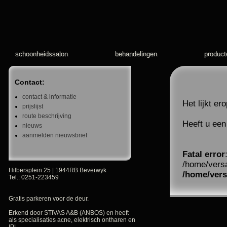
schoonheidssalon
behandelingen
product
Contact:
contact & informatie
Het lijkt e
prijslijst
route beschrijving
Heeft u een
nieuws
aanmelden nieuwsbrief
Fatal error
/home/versa
Hilbersplein 25 | 1944RB Beverwyk
/home/versa
Tel.: 0251-223459
Gratis parkeren voor de deur.
Erkend door STIVAS A&B (ANBOS) en heeft
als specialisaties acne, elektrisch ontharen en